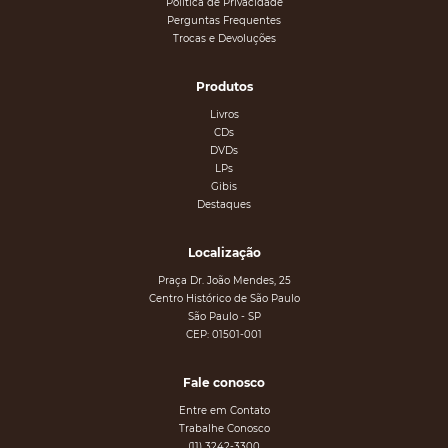
Política de Privacidade
Perguntas Frequentes
Trocas e Devoluções
Produtos
Livros
CDs
DVDs
LPs
Gibis
Destaques
Localização
Praça Dr. João Mendes, 25
Centro Histórico de São Paulo
São Paulo - SP
CEP: 01501-001
Fale conosco
Entre em Contato
Trabalhe Conosco
(11) 3242-3300