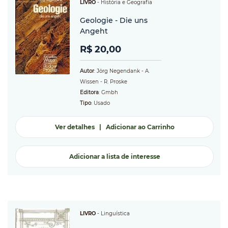
LIVRO
-
História e Geografia
Geologie - Die uns
Angeht
R$ 20,00
Autor
: Jörg Negendank - A.
Wissen - R. Proske
Editora
: Gmbh
Tipo
: Usado
Ver detalhes
|
Adicionar ao Carrinho
Adicionar a lista de interesse
LIVRO
-
Linguística