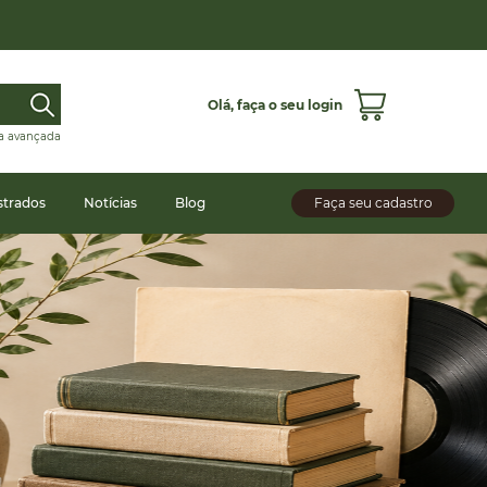
Olá,
faça o seu login
a avançada
strados
Notícias
Blog
Faça seu cadastro