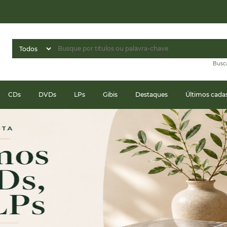
Busc
CDs
DVDs
LPs
Gibis
Destaques
Últimos cada