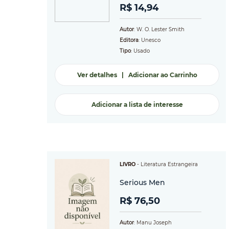
R$ 14,94
Autor
: W. O. Lester Smith
Editora
: Unesco
Tipo
: Usado
Ver detalhes
|
Adicionar ao Carrinho
Adicionar a lista de interesse
LIVRO
-
Literatura Estrangeira
Serious Men
R$ 76,50
Autor
: Manu Joseph