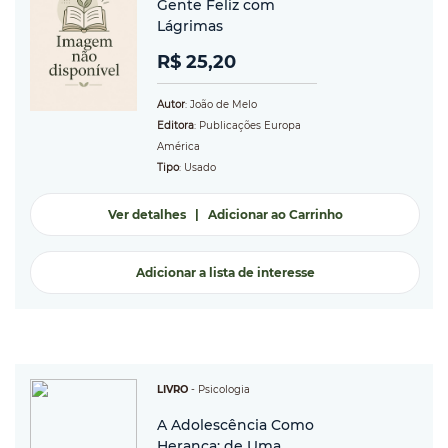
Gente Feliz com
Lágrimas
R$ 25,20
Autor
: João de Melo
Editora
: Publicações Europa
América
Tipo
: Usado
Ver detalhes
|
Adicionar ao Carrinho
Adicionar a lista de interesse
LIVRO
-
Psicologia
A Adolescência Como
Herança: de Uma