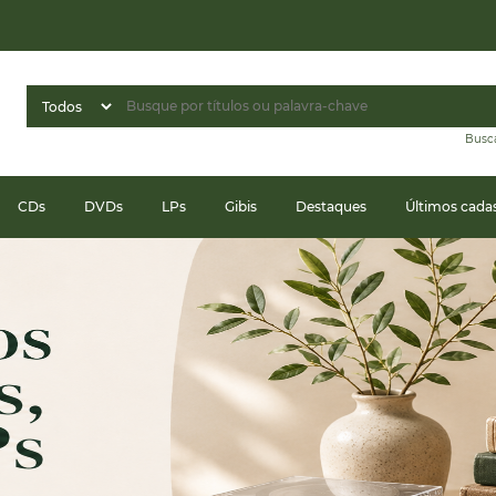
Busc
CDs
DVDs
LPs
Gibis
Destaques
Últimos cada