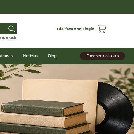
Olá,
faça o seu login
a avançada
strados
Notícias
Blog
Faça seu cadastro