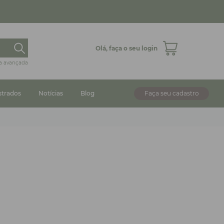
Olá,
faça o seu login
a avançada
strados
Notícias
Blog
Faça seu cadastro