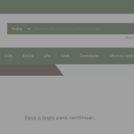
Busc
CDs
DVDs
LPs
Gibis
Destaques
Últimos cada
Faça o login
para continuar.