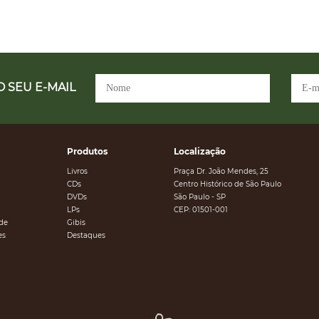
 SEU E-MAIL
Produtos
Localização
Livros
Praça Dr. João Mendes, 25
CDs
Centro Histórico de São Paulo
DVDs
São Paulo - SP
LPs
CEP: 01501-001
ade
Gibis
es
Destaques