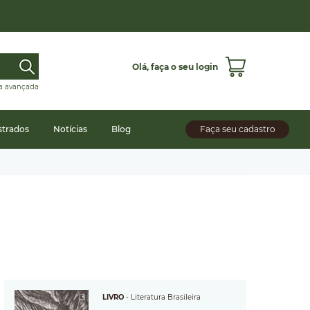
Olá,
faça o seu login
a avançada
strados
Notícias
Blog
Faça seu cadastro
LIVRO
-
Literatura Brasileira