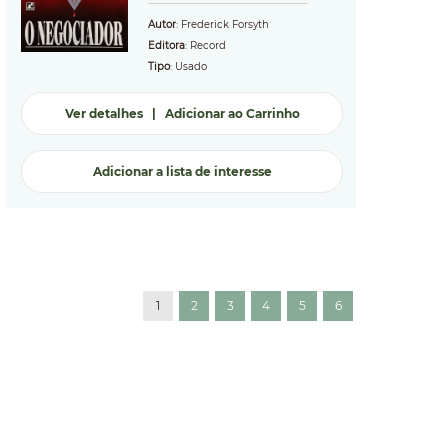
Autor
: Frederick Forsyth
Editora
: Record
Tipo
: Usado
Ver detalhes
|
Adicionar ao Carrinho
Adicionar a lista de interesse
1
2
3
4
5
6