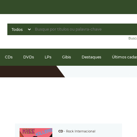
Busc
CDs
DVDs
LPs
Gibis
Destaques
Últimos cada
CD
-
Rock Internacional