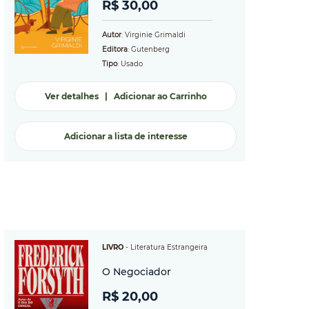
R$ 30,00
Autor
: Virginie Grimaldi
Editora
: Gutenberg
Tipo
: Usado
Ver detalhes
|
Adicionar ao Carrinho
Adicionar a lista de interesse
LIVRO
-
Literatura Estrangeira
O Negociador
R$ 20,00