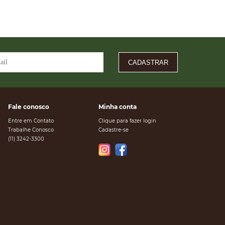
CADASTRAR
Fale conosco
Minha conta
Entre em Contato
Clique para fazer login
Trabalhe Conosco
Cadastre-se
(11) 3242-3300