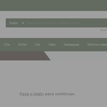
Busc
CDs
DVDs
LPs
Gibis
Destaques
Últimos cada
Faça o login
para continuar.