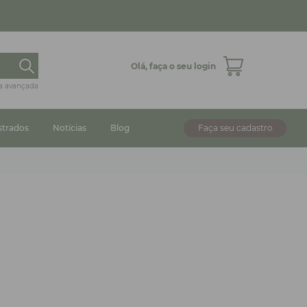
Olá,
faça o seu login
a avançada
strados
Notícias
Blog
Faça seu cadastro