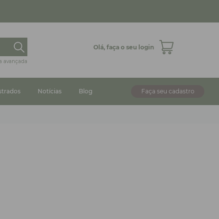
Olá,
faça o seu login
a avançada
strados
Notícias
Blog
Faça seu cadastro