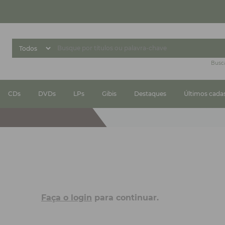
Busc
CDs
DVDs
LPs
Gibis
Destaques
Últimos cada
Faça o login
para continuar.