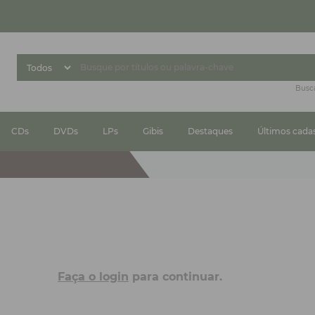
Busc
CDs
DVDs
LPs
Gibis
Destaques
Últimos cada
Faça o login
para continuar.