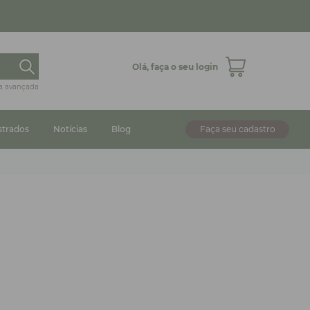
Olá,
faça o seu login
a avançada
strados
Notícias
Blog
Faça seu cadastro