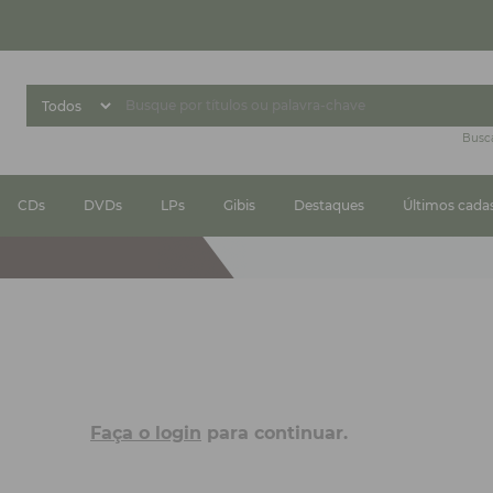
Busc
CDs
DVDs
LPs
Gibis
Destaques
Últimos cada
Faça o login
para continuar.