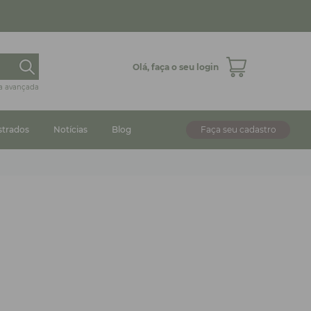
Olá,
faça o seu login
a avançada
strados
Notícias
Blog
Faça seu cadastro