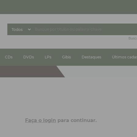
Busc
CDs
DVDs
LPs
Gibis
Destaques
Últimos cada
Faça o login
para continuar.