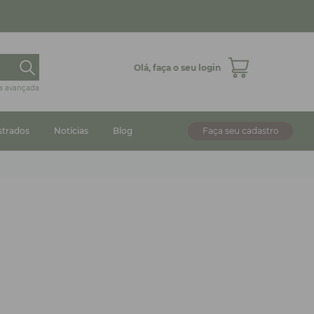
Olá,
faça o seu login
a avançada
strados
Notícias
Blog
Faça seu cadastro