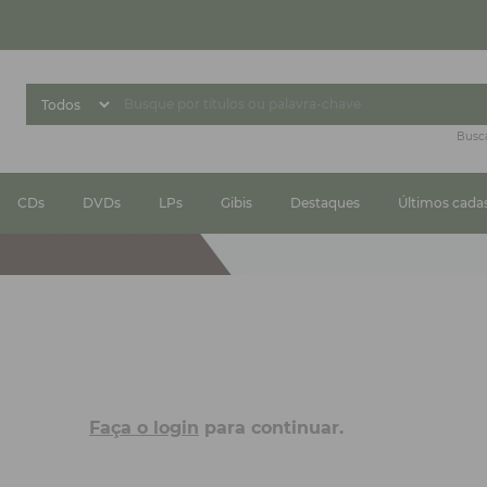
Busc
CDs
DVDs
LPs
Gibis
Destaques
Últimos cada
Faça o login
para continuar.