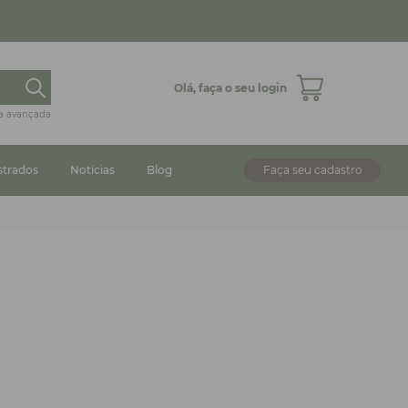
Olá,
faça o seu login
a avançada
strados
Notícias
Blog
Faça seu cadastro