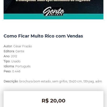
Como Ficar Muito Rico com Vendas
Autor
: César Frazão
Editora
: Gente
Ano
: 2012
Tipo
: Usado
Idioma
: Português
Peso
: 0.446
Descrição
: brochura bom estado, sem grifos, 13x20 cm, 139 pag, adm
R$ 20,00