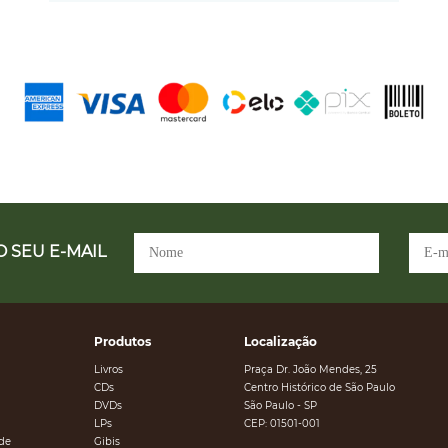
 SEU E-MAIL
Produtos
Localização
Livros
Praça Dr. João Mendes, 25
CDs
Centro Histórico de São Paulo
DVDs
São Paulo - SP
LPs
CEP: 01501-001
ade
Gibis