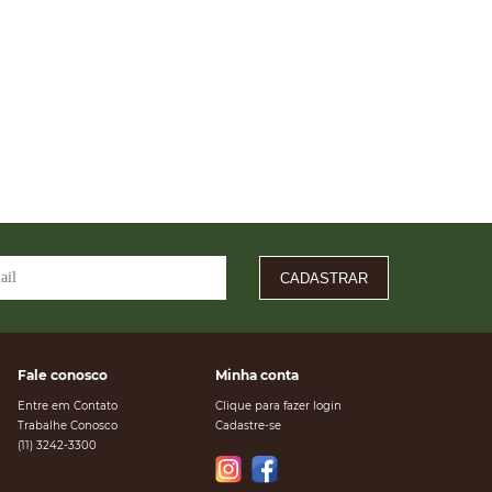
CADASTRAR
Fale conosco
Minha conta
Entre em Contato
Clique para fazer login
Trabalhe Conosco
Cadastre-se
(11) 3242-3300