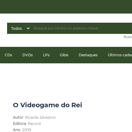
Busc
CDs
DVDs
LPs
Gibis
Destaques
Últimos cada
O Videogame do Rei
Autor
: Ricardo Silvestrin
Editora
: Record
Ano
: 2009