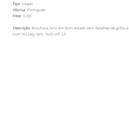
Tipo
: Usado
Idioma
: Português
Peso
: 0.315
Descrição
: Brochura, livro em bom estado sem detalhes de grifos e
com 142 pag. tam. 14x21 cm. Lit