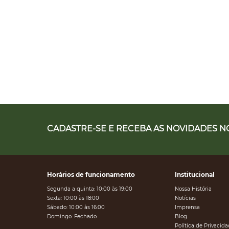
CADASTRE-SE E RECEBA AS NOVIDADES NO
Horários de funcionamento
Institucional
Segunda a quinta: 10:00 às 19:00
Nossa História
Sexta: 10:00 às 18:00
Notícias
Sábado: 10:00 às 16:00
Imprensa
Domingo: Fechado
Blog
Política de Privacid