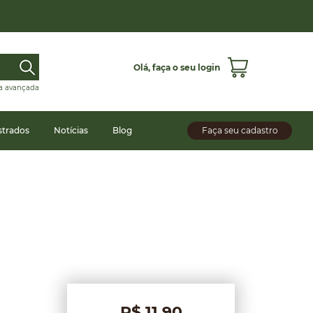
Olá,
faça o seu login
a avançada
strados
Notícias
Blog
Faça seu cadastro
R$ 11,90