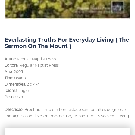
Everlasting Truths For Everyday Living ( The
Sermon On The Mount )
Autor
: Regular Naptist Press
Editora
: Regular Naptist Press
Ano
: 2005
Tipo
: Usado
Dimensões
: 21x14x4
Idioma
: Inglês
Peso
: 0.29
Descrição
: Brochura, livro em bom estado sem detalhes de grifos e
anotações, com leves marcas de uso, 116 pag. tam. 15.5x23 cm. Evang