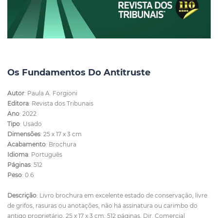
Os Fundamentos Do Antitruste
Autor
: Paula A. Forgioni
Editora
: Revista dos Tribunais
Ano
: 2022
Tipo
: Usado
Dimensões
: 25 x 17 x 3 cm
Acabamento
: Brochura
Idioma
: Português
Páginas
: 512
Peso
: 0.6
Descrição
: Livro brochura em excelente estado de conservação, livre
de grifos, rasuras ou anotações, não há assinatura ou carimbo do
antigo proprietário, 25 x 17 x 3 cm, 512 páginas, Dir. Comercial