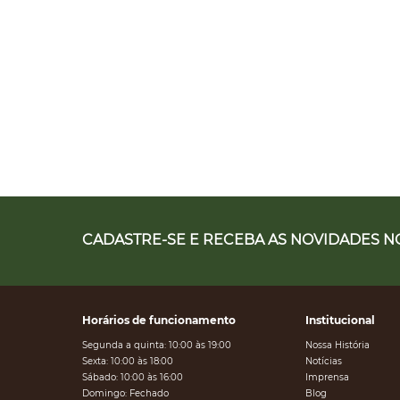
CADASTRE-SE E RECEBA AS NOVIDADES NO
Horários de funcionamento
Institucional
Segunda a quinta: 10:00 às 19:00
Nossa História
Sexta: 10:00 às 18:00
Notícias
Sábado: 10:00 às 16:00
Imprensa
Domingo: Fechado
Blog