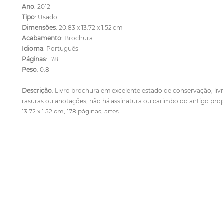
Ano
: 2012
Tipo
: Usado
Dimensões
: 20.83 x 13.72 x 1.52 cm
Acabamento
: Brochura
Idioma
: Português
Páginas
: 178
Peso
: 0.8
Descrição
: Livro brochura em excelente estado de conservação, livre
rasuras ou anotações, não há assinatura ou carimbo do antigo propr
13.72 x 1.52 cm, 178 páginas, artes.