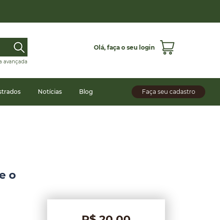
Olá,
faça o seu login
a avançada
strados
Notícias
Blog
Faça seu cadastro
e o
R$ 20,00