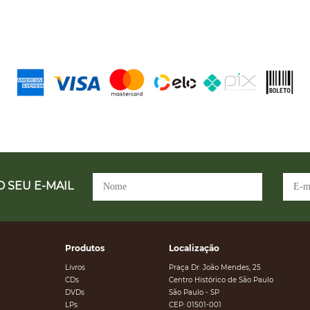
 SEU E-MAIL
Produtos
Localização
Livros
Praça Dr. João Mendes, 25
CDs
Centro Histórico de São Paulo
DVDs
São Paulo - SP
LPs
CEP: 01501-001