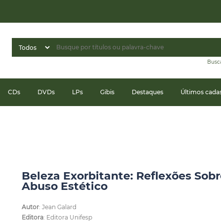
Busc
CDs
DVDs
LPs
Gibis
Destaques
Últimos cada
Beleza Exorbitante: Reflexões Sobr
Abuso Estético
Autor
: Jean Galard
Editora
: Editora Unifesp