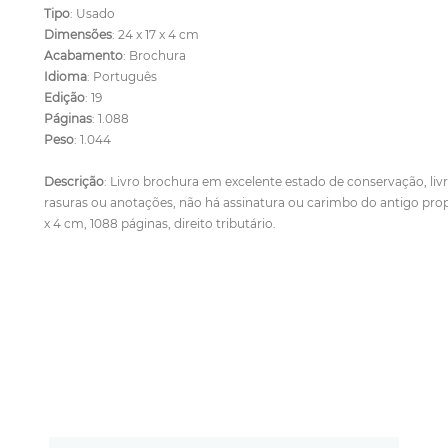
Tipo
: Usado
Dimensões
: 24 x 17 x 4 cm
Acabamento
: Brochura
Idioma
: Português
Edição
: 19
Páginas
: 1.088
Peso
: 1.044
Descrição
: Livro brochura em excelente estado de conservação, livre
rasuras ou anotações, não há assinatura ou carimbo do antigo propri
x 4 cm, 1088 páginas, direito tributário.