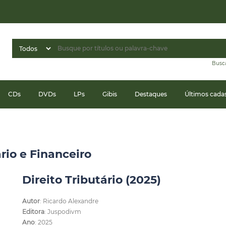
Busc
CDs
DVDs
LPs
Gibis
Destaques
Últimos cada
ário e Financeiro
Direito Tributário (2025)
Autor
: Ricardo Alexandre
Editora
: Juspodivm
Ano
: 2025