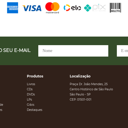
 SEU E-MAIL
Produtos
Localização
Livros
Praça Dr. João Mendes, 25
CDs
Centro Histórico de São Paulo
DVDs
São Paulo - SP
LPs
CEP: 01501-001
ade
Gibis
es
Destaques