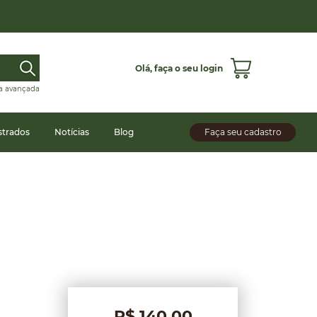
Olá,
faça o seu login
a avançada
strados
Notícias
Blog
Faça seu cadastro
R$ 140,00