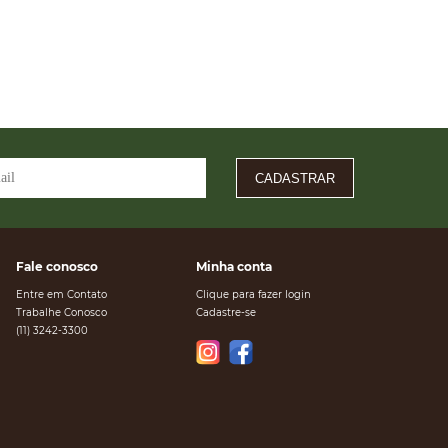
CADASTRAR
Fale conosco
Minha conta
Entre em Contato
Clique para fazer login
Trabalhe Conosco
Cadastre-se
(11) 3242-3300