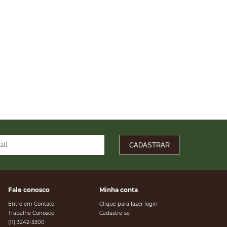
CADASTRAR
Fale conosco
Minha conta
Entre em Contato
Clique para fazer login
Trabalhe Conosco
Cadastre-se
(11) 3242-3300