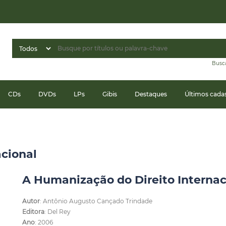
Busc
CDs
DVDs
LPs
Gibis
Destaques
Últimos cada
acional
A Humanização do Direito Internac
Autor
: Antônio Augusto Cançado Trindade
Editora
: Del Rey
Ano
: 2006