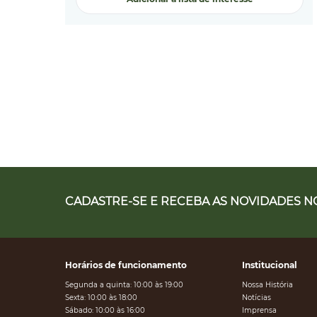
CADASTRE-SE E RECEBA AS NOVIDADES NO
Horários de funcionamento
Institucional
Segunda a quinta: 10:00 às 19:00
Nossa História
Sexta: 10:00 às 18:00
Notícias
Sábado: 10:00 às 16:00
Imprensa