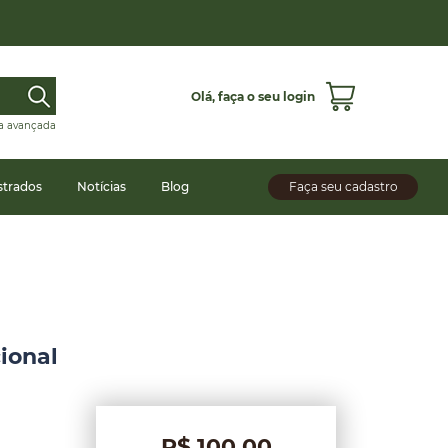
Olá,
faça o seu login
a avançada
strados
Notícias
Blog
Faça seu cadastro
ional
R$ 100,00