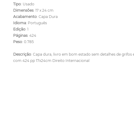
Tipo
: Usado
Dimensões
: 17 x 24 cm
Acabamento
: Capa Dura
Idioma
: Português
Edição
: 1
Páginas
: 424
Peso
: 0.785
Descrição
: Capa dura, livro em bom estado sem detalhes de grifos 
com 424 pp 17x24cm Direito Internacional