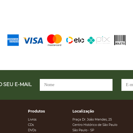
 SEU E-MAIL
Produtos
Localização
Livros
Praça Dr. João Mendes, 25
CDs
Centro Histórico de São Paulo
DVDs
São Paulo - SP