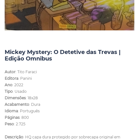
Mickey Mystery: O Detetive das Trevas |
Edição Omnibus
Autor
: Tito Faraci
Editora
: Panini
Ano
: 2022
Tipo
: Usado
Dimensões
: 18x28
Acabamento
: Dura
Idioma
: Português
Páginas
: 800
Peso
: 2.725
Descrição
: HQ capa dura protegido por sobrecapa original em