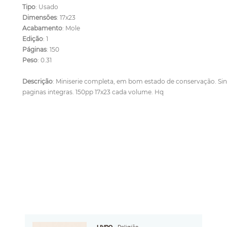
Tipo
: Usado
Dimensões
: 17x23
Acabamento
: Mole
Edição
: 1
Páginas
: 150
Peso
: 0.31
Descrição
: Miniserie completa, em bom estado de conservação. Sin
paginas integras. 150pp 17x23 cada volume. Hq