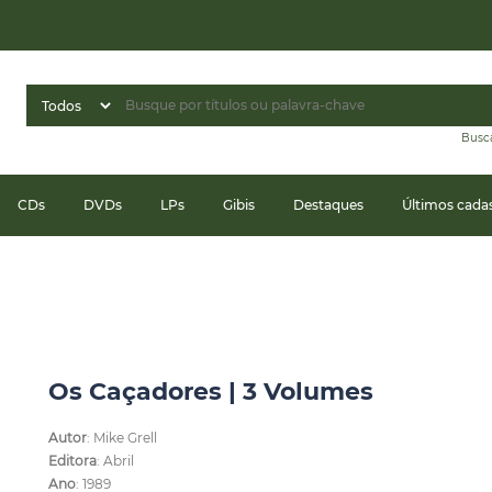
Busc
CDs
DVDs
LPs
Gibis
Destaques
Últimos cada
Os Caçadores | 3 Volumes
Autor
: Mike Grell
Editora
: Abril
Ano
: 1989