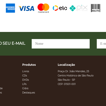
 SEU E-MAIL
Produtos
Localização
Livros
Praça Dr. João Mendes, 25
CDs
Centro Histórico de São Paulo
DVDs
São Paulo - SP
LPs
CEP: 01501-001
ade
Gibis
es
Destaques