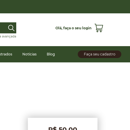
Olá,
faça o seu login
a avançada
strados
Notícias
Blog
Faça seu cadastro
R$ 50,00