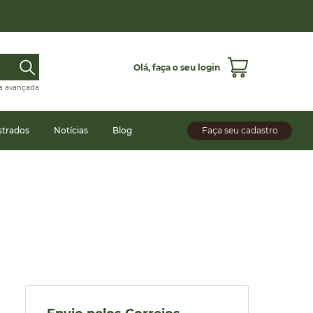
Olá,
faça o seu login
a avançada
strados
Notícias
Blog
Faça seu cadastro