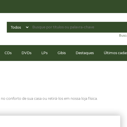
Busc
CDs
DVDs
LPs
Gibis
Destaques
Últimos cada
o conforto de sua casa ou retirá-los em nossa loja física.