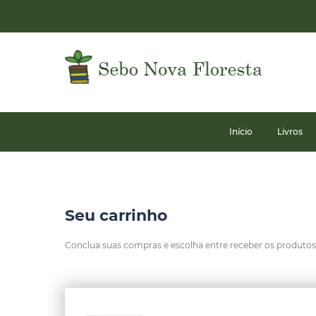
Início
Livros
Seu carrinho
Conclua suas compras e escolha entre receber os produtos n