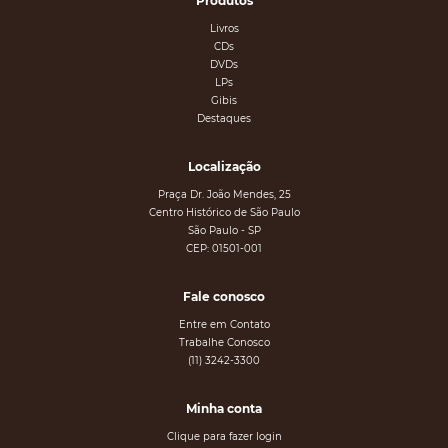
Produtos
Livros
CDs
DVDs
LPs
Gibis
Destaques
Localização
Praça Dr. João Mendes, 25
Centro Histórico de São Paulo
São Paulo - SP
CEP: 01501-001
Fale conosco
Entre em Contato
Trabalhe Conosco
(11) 3242-3300
Minha conta
Clique para fazer login