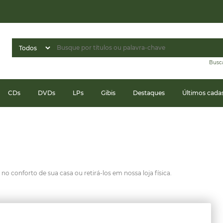
Busc
CDs
DVDs
LPs
Gibis
Destaques
Últimos cada
o conforto de sua casa ou retirá-los em nossa loja física.