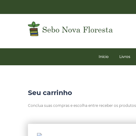
Início
Livros
Seu carrinho
Conclua suas compras e escolha entre receber os produtos n