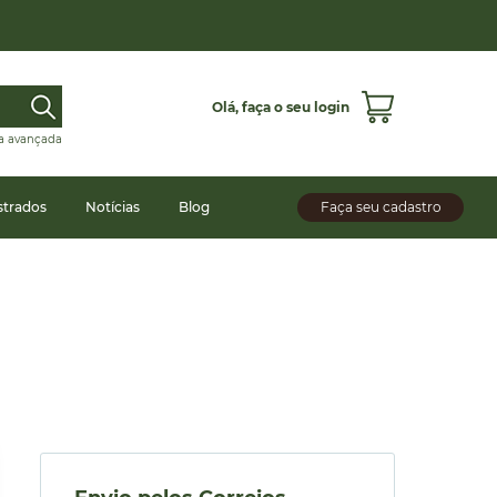
Olá,
faça o seu login
a avançada
strados
Notícias
Blog
Faça seu cadastro