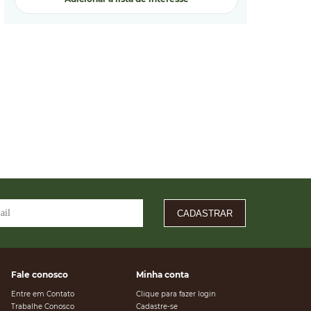
CADASTRAR
Fale conosco
Minha conta
Entre em Contato
Clique para fazer login
Trabalhe Conosco
Cadastre-se