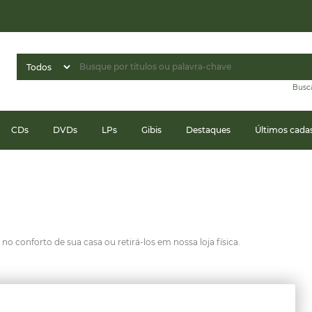
Busc
CDs
DVDs
LPs
Gibis
Destaques
Últimos cada
o conforto de sua casa ou retirá-los em nossa loja física.