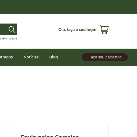
Olá,
faça o seu login
a avançada
strados
Notícias
Blog
Faça seu cadastro