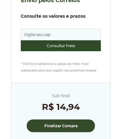
Envio pelos Correios
Consulte os valores e prazos
* Confira e selecione a opção de frete mais
adequada para sua região nas próximas etapas.
Sub-Total
R$ 14,94
Finalizar Compra