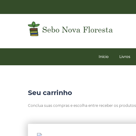
Início
Livros
Seu carrinho
Conclua suas compras e escolha entre receber os produtos n