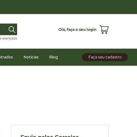
Olá,
faça o seu login
a avançada
strados
Notícias
Blog
Faça seu cadastro