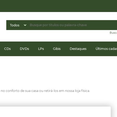
Busc
CDs
DVDs
LPs
Gibis
Destaques
Últimos cada
o conforto de sua casa ou retirá-los em nossa loja física.