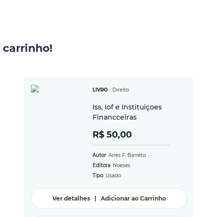
 carrinho!
LIVRO
-
Direito
Iss, Iof e Instituiçoes
Financceiras
R$ 50,00
Autor
: Aires F. Barreto
Editora
: Noeses
Tipo
: Usado
Ver detalhes
|
Adicionar ao Carrinho