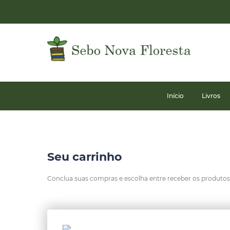
Início
Livros
Seu carrinho
Conclua suas compras e escolha entre receber os produtos n