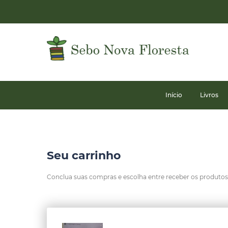
Início
Livros
Seu carrinho
Conclua suas compras e escolha entre receber os produtos n