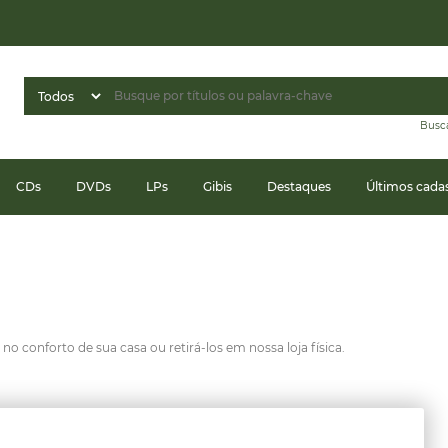
Busc
CDs
DVDs
LPs
Gibis
Destaques
Últimos cada
o conforto de sua casa ou retirá-los em nossa loja física.