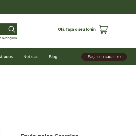
Olá,
faça o seu login
a avançada
strados
Notícias
Blog
Faça seu cadastro