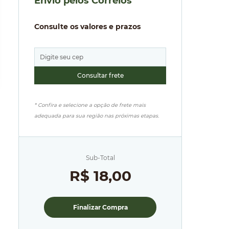
Envio pelos Correios
Consulte os valores e prazos
* Confira e selecione a opção de frete mais
adequada para sua região nas próximas etapas.
Sub-Total
R$ 18,00
Finalizar Compra