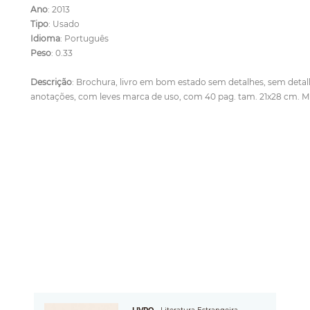
Ano
: 2013
Tipo
: Usado
Idioma
: Português
Peso
: 0.33
Descrição
: Brochura, livro em bom estado sem detalhes, sem detalh
anotações, com leves marca de uso, com 40 pag. tam. 21x28 cm. M