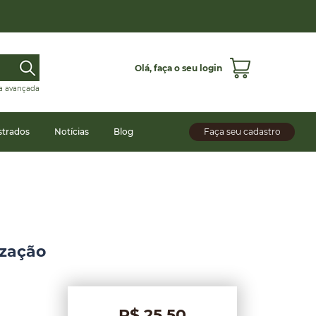
Olá,
faça o seu login
a avançada
strados
Notícias
Blog
Faça seu cadastro
ização
R$ 25,50