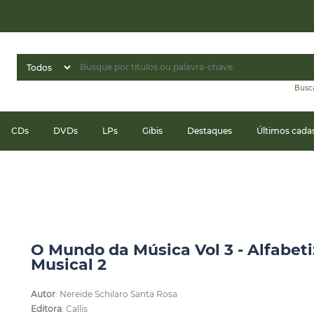
Busc
CDs
DVDs
LPs
Gibis
Destaques
Últimos cada
O Mundo da Música Vol 3 - Alfabet
Musical 2
Autor
: Nereide Schilaro Santa Rosa
Editora
: Callis