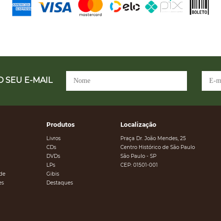
 SEU E-MAIL
Produtos
Localização
Livros
Praça Dr. João Mendes, 25
CDs
Centro Histórico de São Paulo
DVDs
São Paulo - SP
LPs
CEP: 01501-001
ade
Gibis
es
Destaques