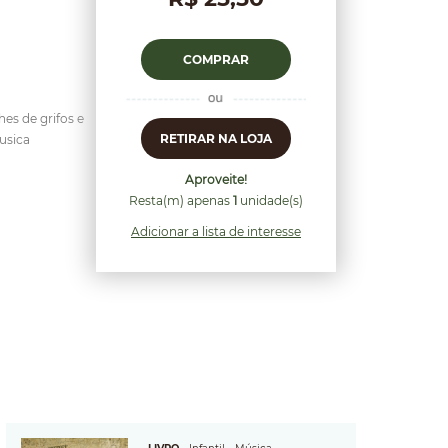
COMPRAR
es de grifos e
RETIRAR NA LOJA
usica
Aproveite!
Resta(m) apenas
1
unidade(s)
Adicionar a lista de interesse